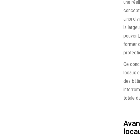
une réell
concept 
ainsi di
la large
peuvent,
former d
protecti
Ce conce
locaux e
des bâti
interromp
totale da
Avan
loca