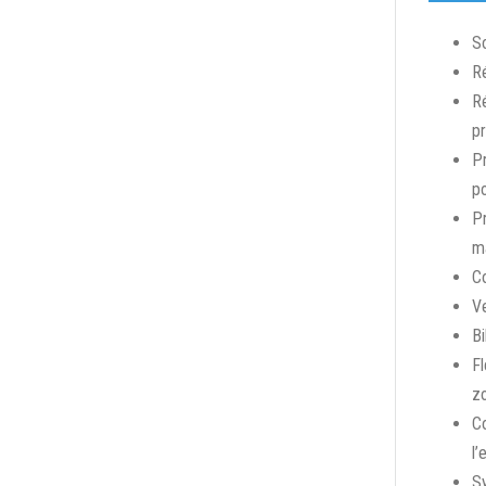
So
Ré
Ré
p
Pr
po
Pr
ma
Co
Ve
Bi
Fl
z
Co
l’
Sy