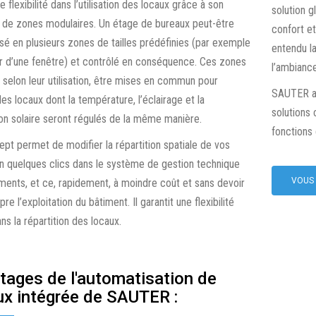
e flexibilité dans l’utilisation des locaux grâce à son
solution g
de zones modulaires. Un étage de bureaux peut-être
HBC : HYGROSTAT POUR
confort et
visé en plusieurs zones de tailles prédéfinies (par exemple
MONTAGE EN GAINE
entendu la
ur d’une fenêtre) et contrôlé en conséquence. Ces zones
l’ambianc
 selon leur utilisation, être mises en commun pour
SAUTER a 
es locaux dont la température, l’éclairage et la
solutions
on solaire seront régulés de la même manière.
fonctions
pt permet de modifier la répartition spatiale de vos
n quelques clics dans le système de gestion technique
VOUS 
ments, et ce, rapidement, à moindre coût et sans devoir
re l’exploitation du bâtiment. Il garantit une flexibilité
ns la répartition des locaux.
tages de l'automatisation de
ux intégrée de SAUTER :