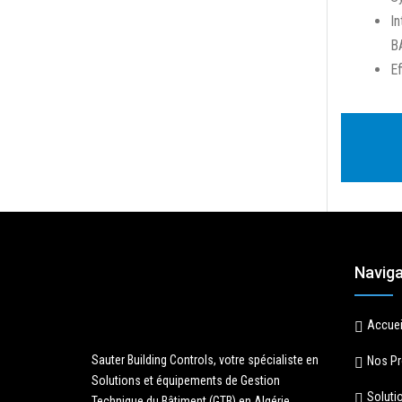
In
B
Ef
Naviga
Accuei
Sauter Building Controls, votre spécialiste en
Nos Pr
Solutions et équipements de Gestion
Soluti
Technique du Bâtiment (GTB) en Algérie