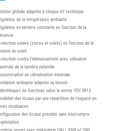
lution globale adaptée à chaque lot technique
gulation de la température ambiante
gulation en lumière constante en fonction de la
résence
otection solaire (stores et volets) en fonction de la
sition du soleil
otection contre l’éblouissement avec utilisation
ximale de la lumière naturelle
nsommation en climatisation minimale
ntilation ambiante adaptée au besoin
bliothèques de fonctions selon la norme VDI 3813
exibilité des locaux par une répartition de l’espace en
ones modulaires
nfiguration des locaux possible sans interrompre
exploitation
stème ouvert avec intégration DALI, KNX et SMI