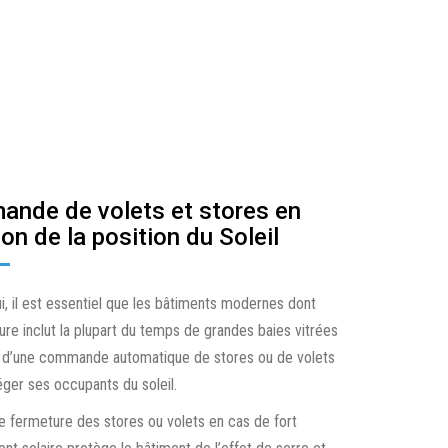
HÔTELS
TUATOR
COMMERCES
HOPITAUX ET CLINIQUES
ECOLES ET UNIVERSITÉS
nde de volets et stores en
on de la position du Soleil
i, il est essentiel que les bâtiments modernes dont
ture inclut la plupart du temps de grandes baies vitrées
 d’une commande automatique de stores ou de volets
éger ses occupants du soleil.
e fermeture des stores ou volets en cas de fort