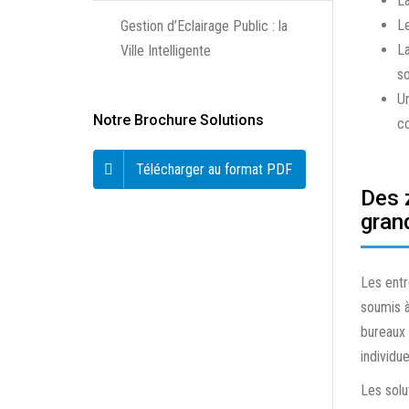
La
Le
Gestion d’Eclairage Public : la
La
Ville Intelligente
so
Un
Notre Brochure Solutions
co
Télécharger au format PDF
Des 
grand
Les entr
soumis à
bureaux 
individu
Les solu