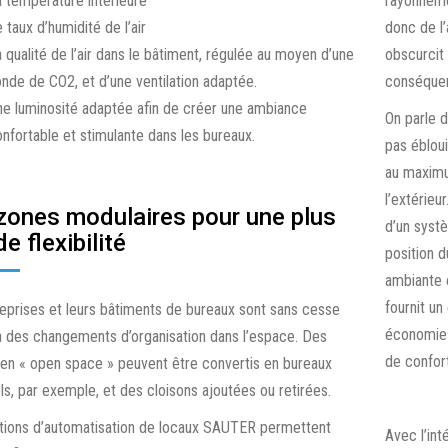
 température intérieure
rayonnemen
DSA : PRESSOSTAT
 taux d’humidité de l’air
donc de l
EGT 301, 401 : SONDE DE
 qualité de l’air dans le bâtiment, régulée au moyen d’une
DSB, DSF : CONTRÔLEUR DE
TEMPÉRATURE EXTÉRIEURE
obscurcit 
PRESSION, PRESSOSTAT
nde de CO2, et d’une ventilation adaptée.
conséque
EGT 386, 388, 486, 686, 688 :
e luminosité adaptée afin de créer une ambiance
On parle d
TFL 201 :
SONDE DE TEMPÉRATURE
nfortable et stimulante dans les bureaux.
pas ébloui
CONTRÔLEUR/LIMITEUR
AMBIANTE, ENCASTRÉE
au maximu
ANTIGEL AVEC SONDE
CAPILLAIRE
l’extérieu
EGT 130, 330, 332, 335, 430 :
zones modulaires pour une plus
SONDE DE TEMPÉRATURE
d’un syst
e flexibilité
TFL 611 : THERMOSTAT
AMBIANTE, EN SAILLIE
position d
ANTIGEL CONTINU AVEC
ambiante 
SONDE À TUBE CAPILLAIRE
fournit un
eprises et leurs bâtiments de bureaux sont sans cesse
économies
 des changements d’organisation dans l’espace. Des
HSC 101 : HYGROSTAT
de confort
en « open space » peuvent être convertis en bureaux
INTÉGRABLE
els, par exemple, et des cloisons ajoutées ou retirées.
HSC 120 : HYGROSTAT
tions d’automatisation de locaux SAUTER permettent
Avec l’int
D’AMBIANCE