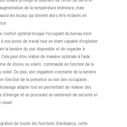
t solaire protège le bâtiment de l’effet de serre et
’augmentation de la température intérieure, mais
aussi les locaux qui doivent alors être éclairés en
nce.
e confort optimal lorsque l’occupant du bureau n’est
 à son poste de travail tout en étant capable d’exploiter
m la lumière du jour disponible et de regarder à
r. Cela peut être réalisé de manière optimale à l’aide
ème de stores ou volets commandé en fonction de la
u soleil. De plus, une régulation constante de la lumière
en fonction de la présence ou non des occupants
 éclairage adapté tout en permettant de réaliser des
 d’énergie et en procurant un sentiment de sécurité et
 visuel.
égration de toutes les fonctions d’ambiance, cette