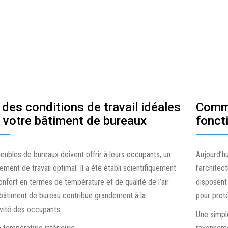
POUR VENTILO-CONVECTEURS
EN SAILLIE
SOLUTIONS PHARMA ET LIFE
SMART AC
TUC : THERMOSTAT
EGQ 220, 222 :
SCIENCES
UNIVERSEL
TRANSMETTEUR D’AMBIANCE,
CO2 , MONTAGE EN SAILLIE
DOIGTS DE GANT
EGQ 110 : TRANSMETTEUR DE
DSD : PRESSOSTAT
GAINE, QUALITÉ DE L’AIR (COV)
 des conditions de travail idéales
Comma
DIFFÉRENTIEL
 votre bâtiment de bureaux
foncti
EGT 353…356, 456, 554 : SONDE
DSL, DSH : LIMITEUR DE
DE TEMPÉRATURE À CÂBLE
PRESSION DE CONSTRUCTION
ubles de bureaux doivent offrir à leurs occupants, un
Aujourd’hu
SPÉCIALE
EGT 311, 411 : SONDE DE
ement de travail optimal. Il a été établi scientifiquement
l’architec
TEMPÉRATURE D’APPLIQUE
DFC 17B, 27B : PRESSOSTAT
onfort en termes de température et de qualité de l’air
disposent
POUR SOLLICITATIONS
EGT 346…348, 392, 446, 447 :
bâtiment de bureau contribue grandement à la
pour prot
ÉLEVÉES
SONDE DE TEMPÉRATURE DE
vité des occupants :
Une simpl
GAINE