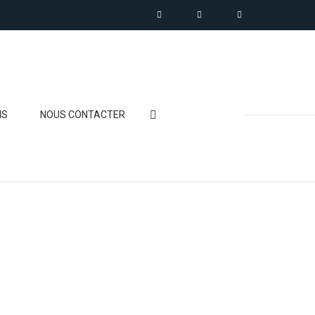
NS
NOUS CONTACTER
RTENAIRE
ES RÉSEAUX |
LOCKCHAIN »
ION CENTER
BÂTIMENTS DE BUREAUX
NITY