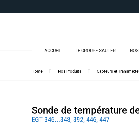
ACCUEIL
LE GROUPE SAUTER
NOS
RÉG
Home
Nos Produits
Capteurs et Transmette
CAP
TRA
Sonde de température de
RÉG
CLIM
EGT 346...348, 392, 446, 447
ET 