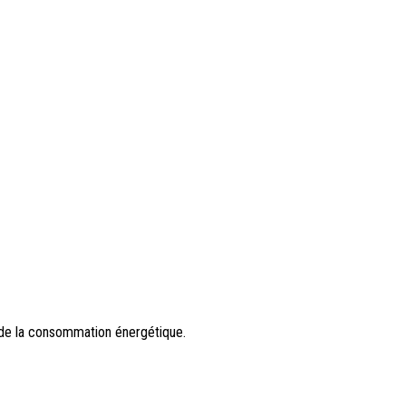
HÔTELS
TUATOR
COMMERCES
HOPITAUX ET CLINIQUES
ECOLES ET UNIVERSITÉS
e de la consommation énergétique.