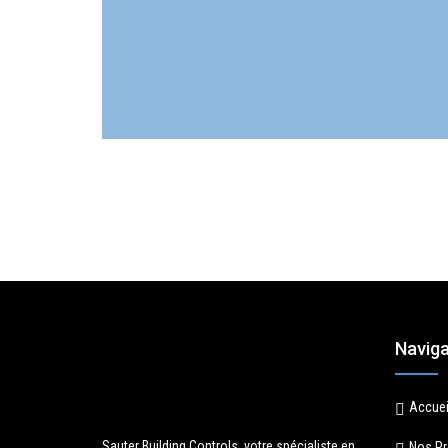
Naviga
Accuei
Sauter Building Controls, votre spécialiste en
Nos Pr