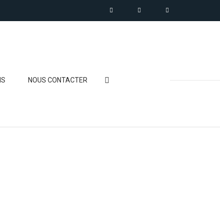
NS
NOUS CONTACTER
RTENAIRE
ES RÉSEAUX |
LOCKCHAIN »
ION CENTER
BÂTIMENTS DE BUREAUX
NITY