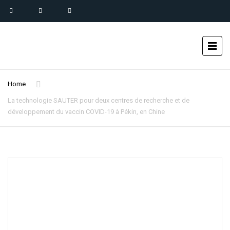
Home
La technologie SAUTER pour deux centres de recherche et de
développement du vaccin COVID-19 à Pékin, en Chine