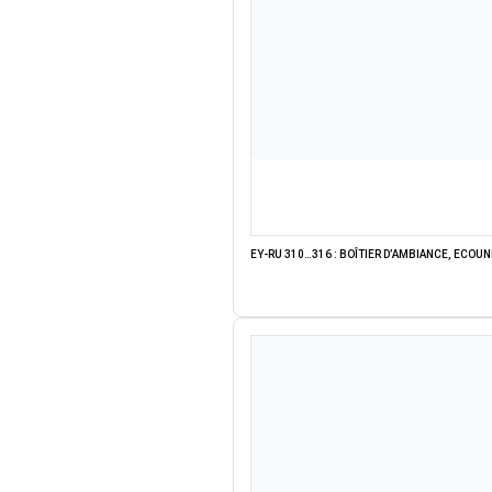
EY-RU 310…316 : BOÎTIER D’AMBIANCE, ECOU