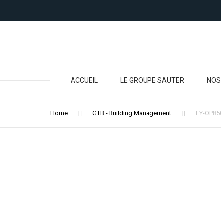
ACCUEIL
LE GROUPE SAUTER
NOS
RÉG
Home
GTB - Building Management
EY-OP850
CAP
TRA
RÉG
CLIM
ET 