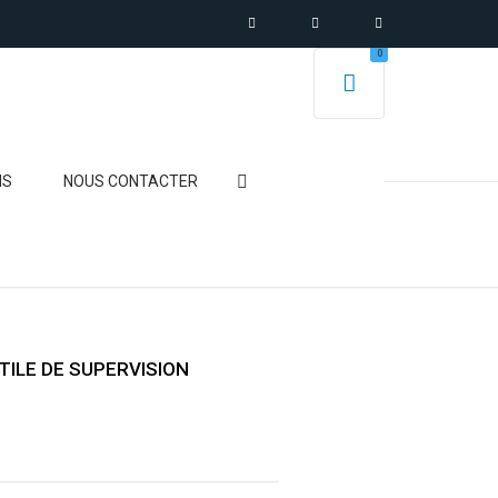
0
NS
NOUS CONTACTER
RTENAIRE
ES RÉSEAUX |
TILE DE SUPERVISION
LOCKCHAIN »
ION CENTER
BÂTIMENTS DE BUREAUX
NITY