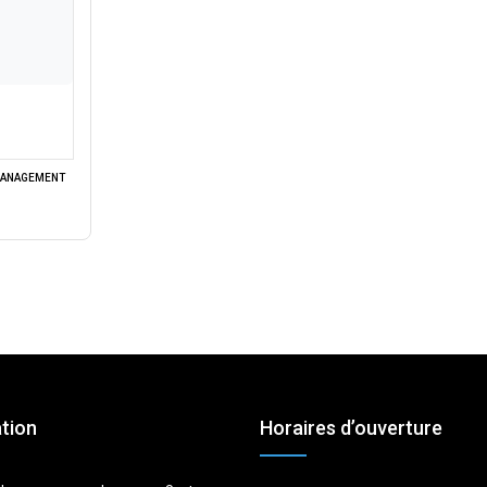
HBC : HYGROSTAT POUR
MONTAGE EN GAINE
 MANAGEMENT
tion
Horaires d’ouverture