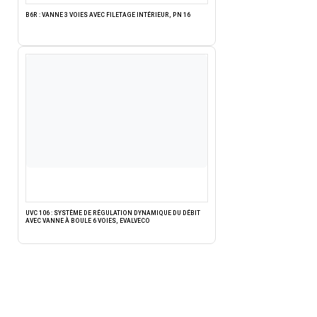
B6R : VANNE 3 VOIES AVEC FILETAGE INTÉRIEUR, PN 16
UVC 106 : SYSTÈME DE RÉGULATION DYNAMIQUE DU DÉBIT
AVEC VANNE À BOULE 6 VOIES, EVALVECO